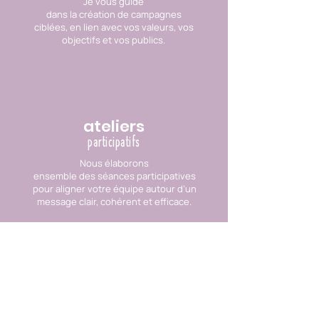
Je vous guide
dans la création de campagnes
ciblées, en lien avec vos valeurs, vos
objectifs et vos publics.
ateliers
participatifs
Nous élaborons
ensemble des séances participatives
pour aligner votre équipe autour d’un
message clair, cohérent et efficace.
évaluation
d'impact